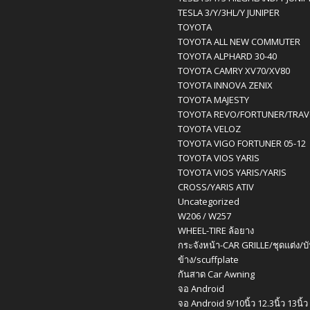
TESLA 3/Y/3HL/Y JUNIPER
TOYOTA
TOYOTA ALL NEW COMMUTER
TOYOTA ALPHARD 30-40
TOYOTA CAMRY XV70/XV80
TOYOTA INNOVA ZENIX
TOYOTA MAJESTY
TOYOTA REVO/FORTUNER/TRA
TOYOTA VELOZ
TOYOTA VIGO FORTUNER 05-12
TOYOTA VIOS YARIS
TOYOTA VIOS YARIS/YARIS
CROSS/YARIS ATIV
Uncategorized
W206 / W257
WHEEL-TIRE ล้อยาง
กระจังหน้า-CAR GRILLE/ชุดแต่ง/บ
ข้าง/scuffplate
กันสาด Car Awning
จอ Android
จอ Android 9/10นิ้ว 12.3นิ้ว 13นิ้ว