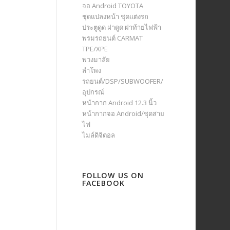
จอ Android TOYOTA
ชุดแปลงหน้า ชุดแต่งรถ
ประตูดูด ฝาดูด ฝาท้ายไฟฟ้า
พรมรถยนต์ CARMAT
TPE/XPE
พวงมาลัย
ลำโพง
รถยนต์/DSP/SUBWOOFER/
อุปกรณ์
หน้ากาก Android 12.3 นิ้ว
หน้ากากจอ Android/ชุดสาย
ไฟ
ไมล์ดิจิตอล
FOLLOW US ON
FACEBOOK