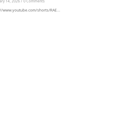
ary 14, 2026
/
0 Comments
https://www.youtube.com/shorts/RAE9bvQh6eY