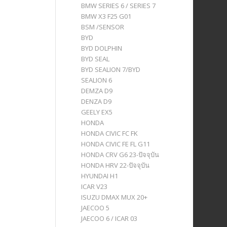
BMW SERIES 6 / SERIES 7
BMW X3 F25 G01
BSM /SENSOR
BYD
BYD DOLPHIN
BYD SEAL
BYD SEALION 7/BYD
SEALION 6
DEMZA D9
DENZA D9
GEELY EX5
HONDA
HONDA CIVIC FC FK
HONDA CIVIC FE FL G11
HONDA CRV G6 23-ปัจจุบัน
HONDA HRV 22-ปัจจุบัน
HYUNDAI H1
ICAR V23
ISUZU DMAX MUX 20+
JAECOO 5
JAECOO 6 / ICAR 03