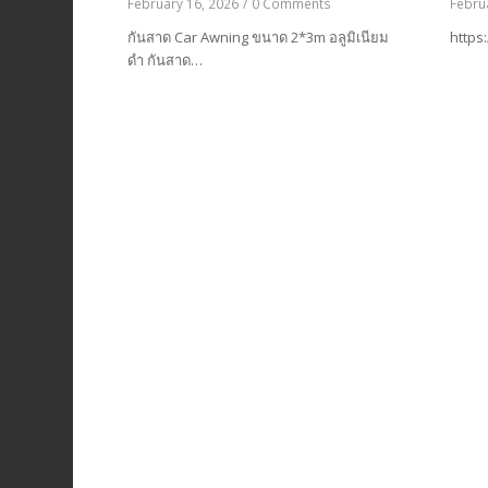
February 16, 2026
/
0 Comments
Febru
กันสาด Car Awning ขนาด 2*3m อลูมิเนียม
ดำ กันสาด…