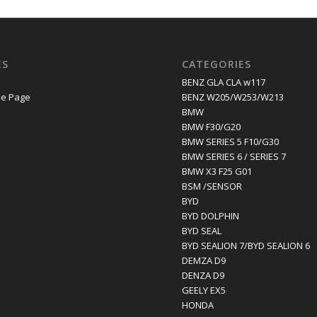
ES
CATEGORIES
E
BENZ GLA CLA w117
e Page
BENZ W205/W253/W213
BMW
BMW F30/G20
BMW SERIES 5 F10/G30
BMW SERIES 6 / SERIES 7
BMW X3 F25 G01
BSM /SENSOR
BYD
BYD DOLPHIN
BYD SEAL
BYD SEALION 7/BYD SEALION 6
DEMZA D9
DENZA D9
GEELY EX5
HONDA