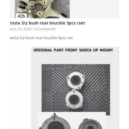
tesla 3/y bush rear knuckle 5pcs /set
June 30, 2026
/
0 Comments
tesla 3/y bush rear knuckle 5pcs set