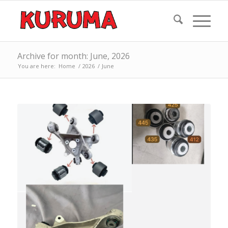
Archive for month: June, 2026
You are here:
Home
/
2026
/
June