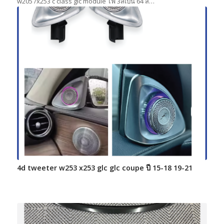
w205 /x253 c class glc module ไฟ 3สีเป็น 64 สี…
4d tweeter w253 x253 glc glc coupe ปี 15-18 19-21