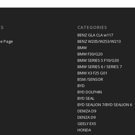
ES
CATEGORIES
E
BENZ GLA CLA w117
e Page
BENZ W205/W253/W213
BMW
BMW F30/G20
BMW SERIES 5 F10/G30
BMW SERIES 6 / SERIES 7
BMW X3 F25 G01
BSM /SENSOR
BYD
BYD DOLPHIN
BYD SEAL
BYD SEALION 7/BYD SEALION 6
DEMZA D9
DENZA D9
GEELY EX5
HONDA