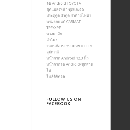
จอ Android TOYOTA
ชุดแปลงหน้า ชุดแต่งรถ
ประตูดูด ฝาดูด ฝาท้ายไฟฟ้า
พรมรถยนต์ CARMAT
TPE/XPE
พวงมาลัย
ลำโพง
รถยนต์/DSP/SUBWOOFER/
อุปกรณ์
หน้ากาก Android 12.3 นิ้ว
หน้ากากจอ Android/ชุดสาย
ไฟ
ไมล์ดิจิตอล
FOLLOW US ON
FACEBOOK