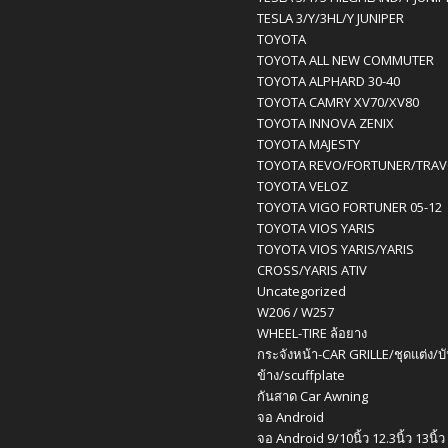
TESLA 3/Y/3HL/Y JUNIPER
TOYOTA
TOYOTA ALL NEW COMMUTER
TOYOTA ALPHARD 30-40
TOYOTA CAMRY XV70/XV80
TOYOTA INNOVA ZENIX
TOYOTA MAJESTY
TOYOTA REVO/FORTUNER/TRA
TOYOTA VELOZ
TOYOTA VIGO FORTUNER 05-12
TOYOTA VIOS YARIS
TOYOTA VIOS YARIS/YARIS
CROSS/YARIS ATIV
Uncategorized
W206 / W257
WHEEL-TIRE ล้อยาง
กระจังหน้า-CAR GRILLE/ชุดแต่ง/บ
ข้าง/scuffplate
กันสาด Car Awning
จอ Android
จอ Android 9/10นิ้ว 12.3นิ้ว 13นิ้ว