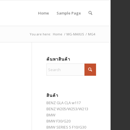
Home
Sample Page
You are here:
Home
/
MG-MAXUS
/
MG4
ค้นหาสินค้า
สินค้า
BENZ GLA CLA w117
BENZ W205/W253/W213
BMW
BMW F30/G20
BMW SERIES 5 F10/G30