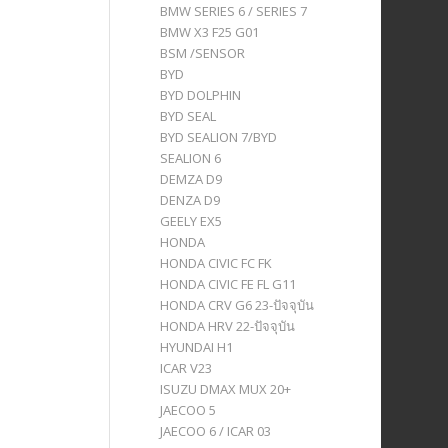
BMW SERIES 6 / SERIES 7
BMW X3 F25 G01
BSM /SENSOR
BYD
BYD DOLPHIN
BYD SEAL
BYD SEALION 7/BYD
SEALION 6
DEMZA D9
DENZA D9
GEELY EX5
HONDA
HONDA CIVIC FC FK
HONDA CIVIC FE FL G11
HONDA CRV G6 23-ปัจจุบัน
HONDA HRV 22-ปัจจุบัน
HYUNDAI H1
ICAR V23
ISUZU DMAX MUX 20+
JAECOO 5
JAECOO 6 / ICAR 03