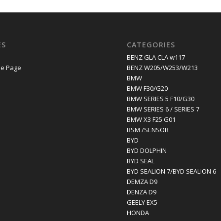
ES
CATEGORIES
E
BENZ GLA CLA w117
e Page
BENZ W205/W253/W213
BMW
BMW F30/G20
BMW SERIES 5 F10/G30
BMW SERIES 6 / SERIES 7
BMW X3 F25 G01
BSM /SENSOR
BYD
BYD DOLPHIN
BYD SEAL
BYD SEALION 7/BYD SEALION 6
DEMZA D9
DENZA D9
GEELY EX5
HONDA