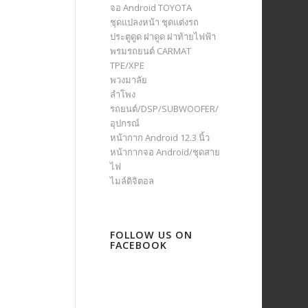
จอ Android TOYOTA
ชุดแปลงหน้า ชุดแต่งรถ
ประตูดูด ฝาดูด ฝาท้ายไฟฟ้า
พรมรถยนต์ CARMAT
TPE/XPE
พวงมาลัย
ลำโพง
รถยนต์/DSP/SUBWOOFER/
อุปกรณ์
หน้ากาก Android 12.3 นิ้ว
หน้ากากจอ Android/ชุดสาย
ไฟ
ไมล์ดิจิตอล
FOLLOW US ON
FACEBOOK