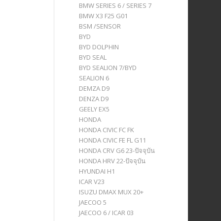
BMW SERIES 6 / SERIES 7
BMW X3 F25 G01
BSM /SENSOR
BYD
BYD DOLPHIN
BYD SEAL
BYD SEALION 7/BYD
SEALION 6
DEMZA D9
DENZA D9
GEELY EX5
HONDA
HONDA CIVIC FC FK
HONDA CIVIC FE FL G11
HONDA CRV G6 23-ปัจจุบัน
HONDA HRV 22-ปัจจุบัน
HYUNDAI H1
ICAR V23
ISUZU DMAX MUX 20+
JAECOO 5
JAECOO 6 / ICAR 03