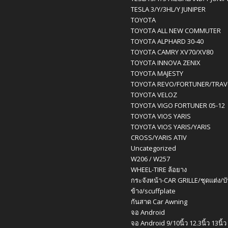
TESLA 3/Y/3HL/Y JUNIPER
TOYOTA
TOYOTA ALL NEW COMMUTER
TOYOTA ALPHARD 30-40
TOYOTA CAMRY XV70/XV80
TOYOTA INNOVA ZENIX
TOYOTA MAJESTY
TOYOTA REVO/FORTUNER/TRA
TOYOTA VELOZ
TOYOTA VIGO FORTUNER 05-12
TOYOTA VIOS YARIS
TOYOTA VIOS YARIS/YARIS
CROSS/YARIS ATIV
Uncategorized
W206 / W257
WHEEL-TIRE ล้อยาง
กระจังหน้า-CAR GRILLE/ชุดแต่ง/บ
ข้าง/scuffplate
กันสาด Car Awning
จอ Android
จอ Android 9/10นิ้ว 12.3นิ้ว 13นิ้ว