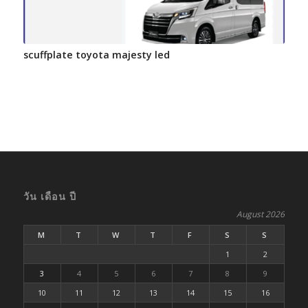
scuffplate toyota majesty led
วัน เดือน ปี
August 2026
M
T
W
T
F
S
S
1
2
3
4
5
6
7
8
9
10
11
12
13
14
15
16