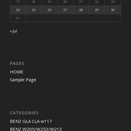
17
18
19
20
21
22
23
24
25
26
27
28
29
30
31
« Jul
PAGES
HOME
Sample Page
CATEGORIES
BENZ GLA CLA w117
BENZ W205/W253/W213