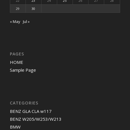
22
23
24
25
26
27
28
29
30
« May
Jul »
PAGES
HOME
Sample Page
CATEGORIES
BENZ GLA CLA w117
BENZ W205/W253/W213
BMW