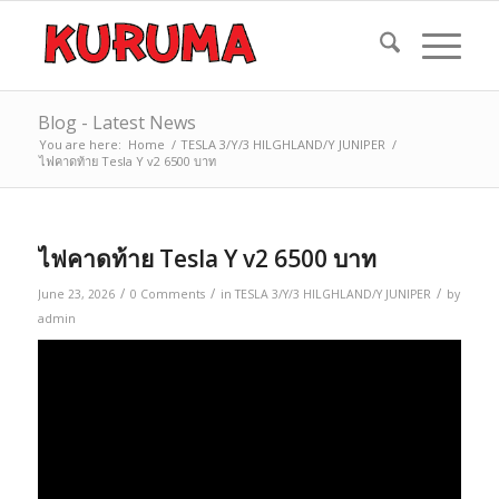
Blog - Latest News
You are here:
Home
/
TESLA 3/Y/3 HILGHLAND/Y JUNIPER
/
ไฟคาดท้าย Tesla Y v2 6500 บาท
ไฟคาดท้าย Tesla Y v2 6500 บาท
/
/
/
June 23, 2026
0 Comments
in
TESLA 3/Y/3 HILGHLAND/Y JUNIPER
by
admin