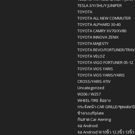
TESLA 3/Y/3HL/Y JUNIPER
TOYOTA
TOYOTA ALL NEW COMMUTER
TOYOTA ALPHARD 30-40
TOYOTA CAMRY XV70/XV80
TOYOTA INNOVA ZENIX
TOYOTA MAJESTY
TOYOTA REVO/FORTUNER/TRA
TOYOTA VELOZ
TOYOTA VIGO FORTUNER 05-12
TOYOTA VIOS YARIS
TOYOTA VIOS YARIS/YARIS
CROSS/YARIS ATIV
Uncategorized
W206 / W257
WHEEL-TIRE ล้อยาง
กระจังหน้า-CAR GRILLE/ชุดแต่ง/บ
ข้าง/scuffplate
กันสาด Car Awning
จอ Android
จอ Android 9/10นิ้ว 12.3นิ้ว 13นิ้ว