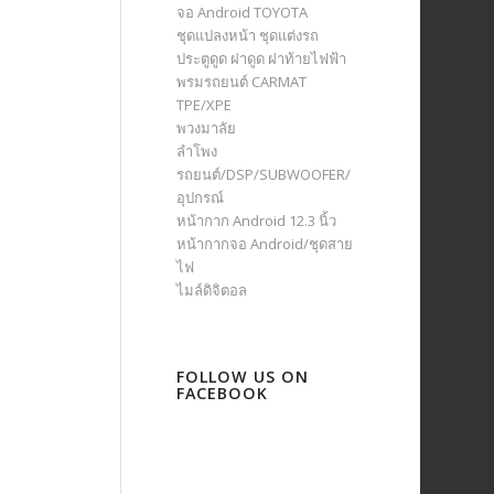
จอ Android TOYOTA
ชุดแปลงหน้า ชุดแต่งรถ
ประตูดูด ฝาดูด ฝาท้ายไฟฟ้า
พรมรถยนต์ CARMAT
TPE/XPE
พวงมาลัย
ลำโพง
รถยนต์/DSP/SUBWOOFER/
อุปกรณ์
หน้ากาก Android 12.3 นิ้ว
หน้ากากจอ Android/ชุดสาย
ไฟ
ไมล์ดิจิตอล
FOLLOW US ON
FACEBOOK