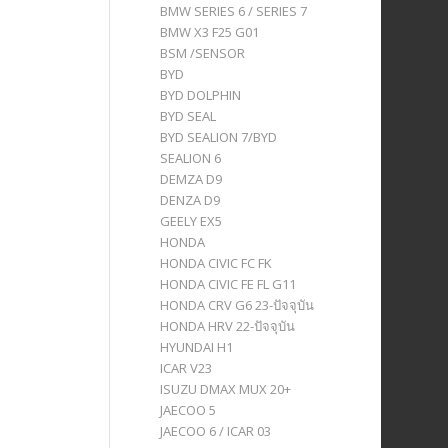
BMW SERIES 6 / SERIES 7
BMW X3 F25 G01
BSM /SENSOR
BYD
BYD DOLPHIN
BYD SEAL
BYD SEALION 7/BYD
SEALION 6
DEMZA D9
DENZA D9
GEELY EX5
HONDA
HONDA CIVIC FC FK
HONDA CIVIC FE FL G11
HONDA CRV G6 23-ปัจจุบัน
HONDA HRV 22-ปัจจุบัน
HYUNDAI H1
ICAR V23
ISUZU DMAX MUX 20+
JAECOO 5
JAECOO 6 / ICAR 03