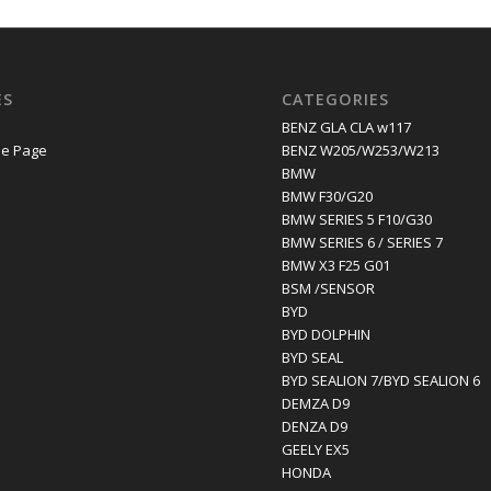
ES
CATEGORIES
E
BENZ GLA CLA w117
e Page
BENZ W205/W253/W213
BMW
BMW F30/G20
BMW SERIES 5 F10/G30
BMW SERIES 6 / SERIES 7
BMW X3 F25 G01
BSM /SENSOR
BYD
BYD DOLPHIN
BYD SEAL
BYD SEALION 7/BYD SEALION 6
DEMZA D9
DENZA D9
GEELY EX5
HONDA