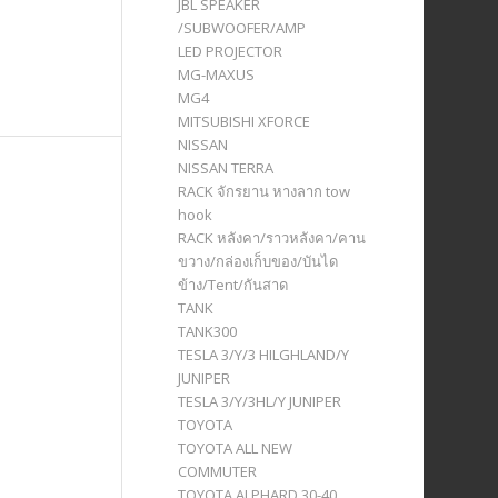
JBL SPEAKER
/SUBWOOFER/AMP
LED PROJECTOR
MG-MAXUS
MG4
MITSUBISHI XFORCE
NISSAN
NISSAN TERRA
RACK จักรยาน หางลาก tow
hook
RACK หลังคา/ราวหลังคา/คาน
ขวาง/กล่องเก็บของ/บันได
ข้าง/Tent/กันสาด
TANK
TANK300
TESLA 3/Y/3 HILGHLAND/Y
JUNIPER
TESLA 3/Y/3HL/Y JUNIPER
TOYOTA
TOYOTA ALL NEW
COMMUTER
TOYOTA ALPHARD 30-40