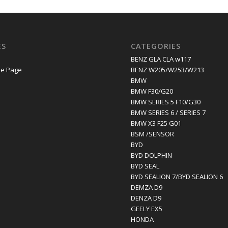
ES
CATEGORIES
E
BENZ GLA CLA w117
e Page
BENZ W205/W253/W213
BMW
BMW F30/G20
BMW SERIES 5 F10/G30
BMW SERIES 6 / SERIES 7
BMW X3 F25 G01
BSM /SENSOR
BYD
BYD DOLPHIN
BYD SEAL
BYD SEALION 7/BYD SEALION 6
DEMZA D9
DENZA D9
GEELY EX5
HONDA