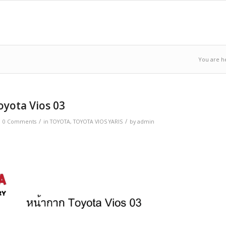
You are h
oyota Vios 03
/
/
/
0 Comments
in
TOYOTA
,
TOYOTA VIOS YARIS
by
admin