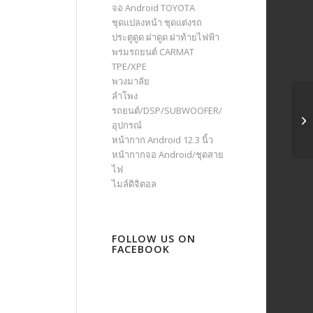
จอ Android TOYOTA
ชุดแปลงหน้า ชุดแต่งรถ
ประตูดูด ฝาดูด ฝาท้ายไฟฟ้า
พรมรถยนต์ CARMAT
TPE/XPE
พวงมาลัย
ลำโพง
รถยนต์/DSP/SUBWOOFER/
อุปกรณ์
หน้ากาก Android 12.3 นิ้ว
หน้ากากจอ Android/ชุดสาย
ไฟ
ไมล์ดิจิตอล
FOLLOW US ON
FACEBOOK