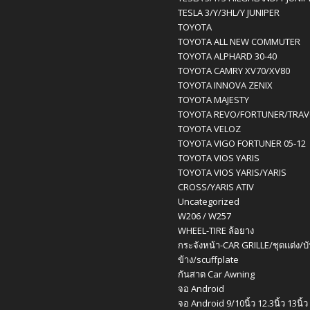
TESLA 3/Y/3HL/Y JUNIPER
TOYOTA
TOYOTA ALL NEW COMMUTER
TOYOTA ALPHARD 30-40
TOYOTA CAMRY XV70/XV80
TOYOTA INNOVA ZENIX
TOYOTA MAJESTY
TOYOTA REVO/FORTUNER/TRA
TOYOTA VELOZ
TOYOTA VIGO FORTUNER 05-12
TOYOTA VIOS YARIS
TOYOTA VIOS YARIS/YARIS
CROSS/YARIS ATIV
Uncategorized
W206 / W257
WHEEL-TIRE ล้อยาง
กระจังหน้า-CAR GRILLE/ชุดแต่ง/บ
ข้าง/scuffplate
กันสาด Car Awning
จอ Android
จอ Android 9/10นิ้ว 12.3นิ้ว 13นิ้ว