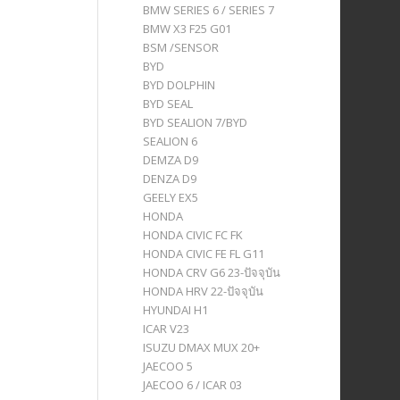
BMW SERIES 6 / SERIES 7
BMW X3 F25 G01
BSM /SENSOR
BYD
BYD DOLPHIN
BYD SEAL
BYD SEALION 7/BYD
SEALION 6
DEMZA D9
DENZA D9
GEELY EX5
HONDA
HONDA CIVIC FC FK
HONDA CIVIC FE FL G11
HONDA CRV G6 23-ปัจจุบัน
HONDA HRV 22-ปัจจุบัน
HYUNDAI H1
ICAR V23
ISUZU DMAX MUX 20+
JAECOO 5
JAECOO 6 / ICAR 03