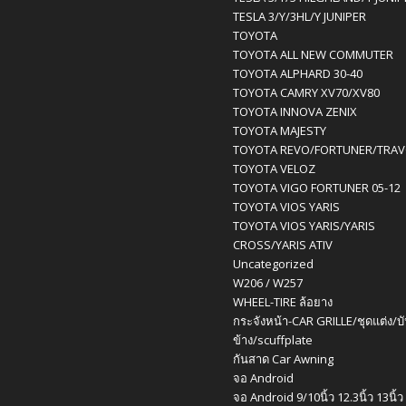
TESLA 3/Y/3HL/Y JUNIPER
TOYOTA
TOYOTA ALL NEW COMMUTER
TOYOTA ALPHARD 30-40
TOYOTA CAMRY XV70/XV80
TOYOTA INNOVA ZENIX
TOYOTA MAJESTY
TOYOTA REVO/FORTUNER/TRA
TOYOTA VELOZ
TOYOTA VIGO FORTUNER 05-12
TOYOTA VIOS YARIS
TOYOTA VIOS YARIS/YARIS
CROSS/YARIS ATIV
Uncategorized
W206 / W257
WHEEL-TIRE ล้อยาง
กระจังหน้า-CAR GRILLE/ชุดแต่ง/บ
ข้าง/scuffplate
กันสาด Car Awning
จอ Android
จอ Android 9/10นิ้ว 12.3นิ้ว 13นิ้ว