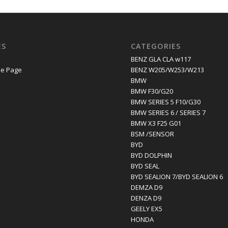
ES
CATEGORIES
E
BENZ GLA CLA w117
e Page
BENZ W205/W253/W213
BMW
BMW F30/G20
BMW SERIES 5 F10/G30
BMW SERIES 6 / SERIES 7
BMW X3 F25 G01
BSM /SENSOR
BYD
BYD DOLPHIN
BYD SEAL
BYD SEALION 7/BYD SEALION 6
DEMZA D9
DENZA D9
GEELY EX5
HONDA