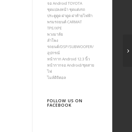
จอ Android TOYOTA
ชุดแปลงหน้า ชุดแต่งรถ
ประตูดูด ฝาดูด ฝาท้ายไฟฟ้า
พรมรถยนต์ CARMAT
TPE/XPE
พวงมาลัย
ลำโพง
รถยนต์/DSP/SUBWOOFER/
อุปกรณ์
หน้ากาก Android 12.3 นิ้ว
หน้ากากจอ Android/ชุดสาย
ไฟ
ไมล์ดิจิตอล
FOLLOW US ON
FACEBOOK