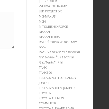
JBL SPEAKER
/SUBWOOFER/AMP
LED PROJECTOR
MG-MAXUS
MG4
MITSUBISHI XFORCE
NISSAN
NISSAN TERRA
RACK จักรยาน หางลาก tow
hook
RACK หลังคา/ราวหลังคา/คาน
ขวาง/กล่องเก็บของ/บันได
ข้าง/Tent/กันสาด
TANK
TANK300
TESLA 3/Y/3 HILGHLAND/Y
JUNIPER
TESLA 3/Y/3HL/Y JUNIPER
TOYOTA
TOYOTA ALL NEW
COMMUTER
TOYOTA ALPHARD 30-40