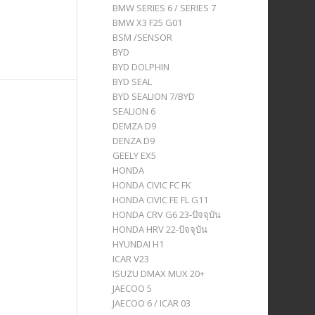
BMW SERIES 6 / SERIES 7
BMW X3 F25 G01
BSM /SENSOR
BYD
BYD DOLPHIN
BYD SEAL
BYD SEALION 7/BYD
SEALION 6
DEMZA D9
DENZA D9
GEELY EX5
HONDA
HONDA CIVIC FC FK
HONDA CIVIC FE FL G11
HONDA CRV G6 23-ปัจจุบัน
HONDA HRV 22-ปัจจุบัน
HYUNDAI H1
ICAR V23
ISUZU DMAX MUX 20+
JAECOO 5
JAECOO 6 / ICAR 03