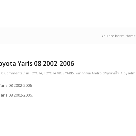
You are here:
Home
oyota Yaris 08 2002-2006
/
/
/
0 Comments
in
TOYOTA
,
TOYOTA VIOS YARIS
,
หน้ากากจอ Android/ชุดสายไฟ
by
adm
aris 08 2002-2006
aris 08 2002-2006.