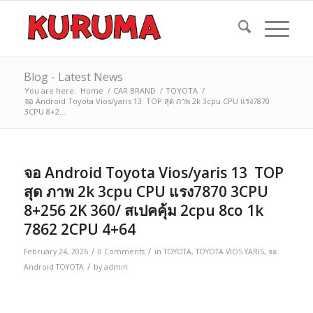
Blog - Latest News
You are here:
Home
/
CAR BRAND
/
TOYOTA
/
จอ Android Toyota Vios/yaris 13 TOP สุด ภาพ 2k 3cpu CPU แรง7870
3CPU 8+2...
จอ Android Toyota Vios/yaris 13 TOP
สุด ภาพ 2k 3cpu CPU แรง7870 3CPU
8+256 2K 360/ สเปคคุ้ม 2cpu 8co 1k
7862 2CPU 4+64
/
/
February 24, 2026
0 Comments
in
TOYOTA
,
TOYOTA VIOS YARIS
,
จอ
/
Android TOYOTA
by
admin