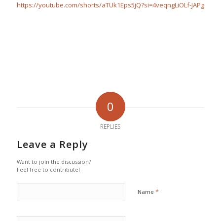
https://youtube.com/shorts/aTUk1Eps5jQ?si=4veqngLiOLf-JAPg
0
REPLIES
Leave a Reply
Want to join the discussion?
Feel free to contribute!
*
Name