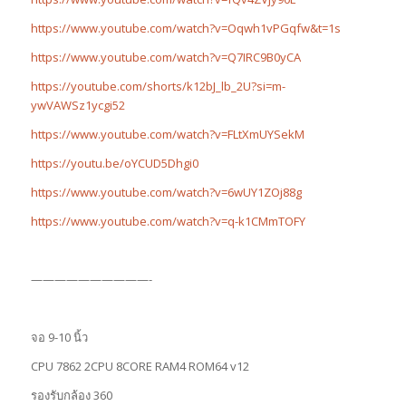
https://www.youtube.com/watch?v=Oqwh1vPGqfw&t=1s
https://www.youtube.com/watch?v=Q7IRC9B0yCA
https://youtube.com/shorts/k12bJ_lb_2U?si=m-
ywVAWSz1ycgi52
https://www.youtube.com/watch?v=FLtXmUYSekM
https://youtu.be/oYCUD5Dhgi0
https://www.youtube.com/watch?v=6wUY1ZOj88g
https://www.youtube.com/watch?v=q-k1CMmTOFY
——————————-
จอ 9-10 นิ้ว
CPU 7862 2CPU 8CORE RAM4 ROM64 v12
รองรับกล้อง 360