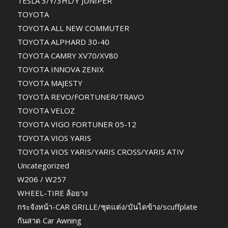
TESLA 3/Y/3HL/Y JUNIPER
TOYOTA
TOYOTA ALL NEW COMMUTER
TOYOTA ALPHARD 30-40
TOYOTA CAMRY XV70/XV80
TOYOTA INNOVA ZENIX
TOYOTA MAJESTY
TOYOTA REVO/FORTUNER/TRAVO
TOYOTA VELOZ
TOYOTA VIGO FORTUNER 05-12
TOYOTA VIOS YARIS
TOYOTA VIOS YARIS/YARIS CROSS/YARIS ATIV
Uncategorized
W206 / W257
WHEEL-TIRE ล้อยาง
กระจังหน้า-CAR GRILLE/ชุดแต่ง/บันไดข้าง/scuffplate
กันสาด Car Awning