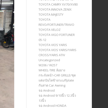
TOYOTA CAMRY XV70/XV80
TOYOTA INNOVA ZENIX
TOYOTA MAJESTY
TOYOTA
REVO/FORTUNER/TRAVO
TOYOTA VELOZ
TOYOTA VIGO FORTUNER
05-12
TOYOTA VIOS YARIS
TOYOTA VIOS YARIS/YARIS
CROSS/YARIS ATIV
Uncategorized
W206 / W257
WHEEL-TIRE ล้อยาง
กระจังหน้า-CAR GRILLE/ชุด
แต่ง/บันไดข้าง/scuffplate
กันสาด Car Awning
จอ Android
จอ Android 9/10นิ้ว 12.3นิ้ว
13นิ้ว
จอ Android HONDA