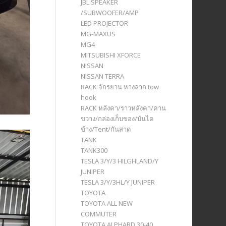
JBL SPEAKER
/SUBWOOFER/AMP
LED PROJECTOR
MG-MAXUS
MG4
MITSUBISHI XFORCE
NISSAN
NISSAN TERRA
RACK จักรยาน หางลาก tow
hook
RACK หลังคา/ราวหลังคา/คาน
ขวาง/กล่องเก็บของ/บันได
ข้าง/Tent/กันสาด
TANK
TANK300
TESLA 3/Y/3 HILGHLAND/Y
JUNIPER
TESLA 3/Y/3HL/Y JUNIPER
TOYOTA
TOYOTA ALL NEW
COMMUTER
TOYOTA ALPHARD 30-40