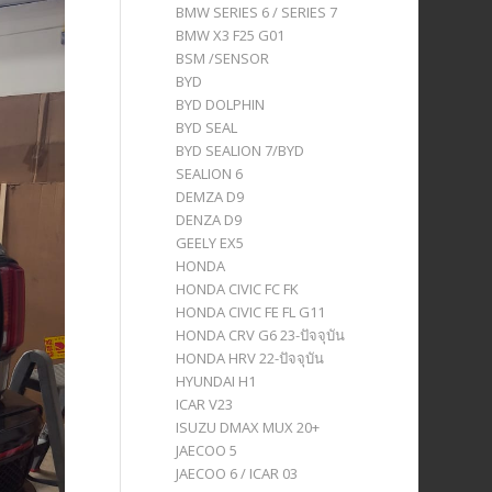
BMW SERIES 6 / SERIES 7
BMW X3 F25 G01
BSM /SENSOR
BYD
BYD DOLPHIN
BYD SEAL
BYD SEALION 7/BYD
SEALION 6
DEMZA D9
DENZA D9
GEELY EX5
HONDA
HONDA CIVIC FC FK
HONDA CIVIC FE FL G11
HONDA CRV G6 23-ปัจจุบัน
HONDA HRV 22-ปัจจุบัน
HYUNDAI H1
ICAR V23
ISUZU DMAX MUX 20+
JAECOO 5
JAECOO 6 / ICAR 03