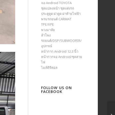
จอ Android TOYOTA
ชุดแปลงหน้า ชุดแต่งรถ
ประตูดูด ฝาดูด ฝาท้ายไฟฟ้า
พรมรถยนต์ CARMAT
TPE/XPE
พวงมาลัย
ลำโพง
รถยนต์/DSP/SUBWOOFER/
อุปกรณ์
หน้ากาก Android 12.3 นิ้ว
หน้ากากจอ Android/ชุดสาย
ไฟ
ไมล์ดิจิตอล
FOLLOW US ON
FACEBOOK