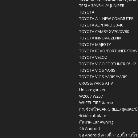
TESLA 3/Y/3HL/Y JUNIPER
TOYOTA
TOYOTA ALL NEW COMMUTER
TOYOTA ALPHARD 30-40
TOYOTA CAMRY XV70/XV80
TOYOTA INNOVA ZENIX
TOYOTA MAJESTY
TOYOTA REVO/FORTUNER/TRA
TOYOTA VELOZ
TOYOTA VIGO FORTUNER 05-12
TOYOTA VIOS YARIS
TOYOTA VIOS YARIS/YARIS
CROSS/YARIS ATIV
Uncategorized
W206 / W257
WHEEL-TIRE ล้อยาง
กระจังหน้า-CAR GRILLE/ชุดแต่ง/บ
ข้าง/scuffplate
กันสาด Car Awning
จอ Android
จอ Android 9/10นิ้ว 12.3นิ้ว 13นิ้ว