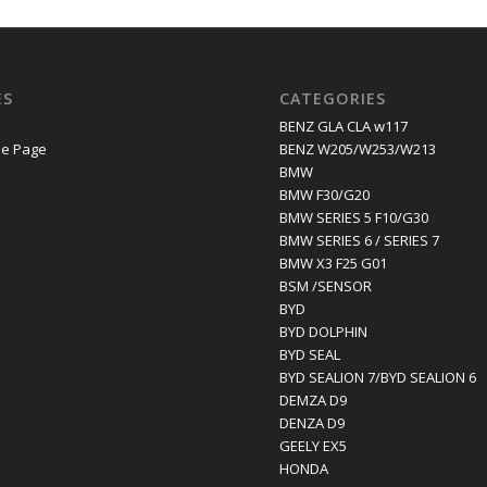
ES
CATEGORIES
E
BENZ GLA CLA w117
e Page
BENZ W205/W253/W213
BMW
BMW F30/G20
BMW SERIES 5 F10/G30
BMW SERIES 6 / SERIES 7
BMW X3 F25 G01
BSM /SENSOR
BYD
BYD DOLPHIN
BYD SEAL
BYD SEALION 7/BYD SEALION 6
DEMZA D9
DENZA D9
GEELY EX5
HONDA