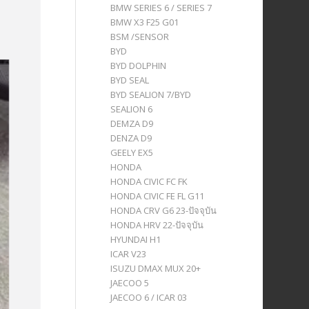
BMW SERIES 6 / SERIES 7
BMW X3 F25 G01
BSM /SENSOR
BYD
BYD DOLPHIN
BYD SEAL
BYD SEALION 7/BYD
SEALION 6
DEMZA D9
DENZA D9
GEELY EX5
HONDA
HONDA CIVIC FC FK
HONDA CIVIC FE FL G11
HONDA CRV G6 23-ปัจจุบัน
HONDA HRV 22-ปัจจุบัน
HYUNDAI H1
ICAR V23
ISUZU DMAX MUX 20+
JAECOO 5
JAECOO 6 / ICAR 03