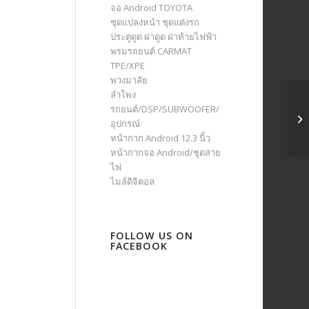
จอ Android TOYOTA
ชุดแปลงหน้า ชุดแต่งรถ
ประตูดูด ฝาดูด ฝาท้ายไฟฟ้า
พรมรถยนต์ CARMAT
TPE/XPE
พวงมาลัย
ลำโพง
รถยนต์/DSP/SUBWOOFER/
อุปกรณ์
หน้ากาก Android 12.3 นิ้ว
หน้ากากจอ Android/ชุดสาย
ไฟ
ไมล์ดิจิตอล
FOLLOW US ON
FACEBOOK