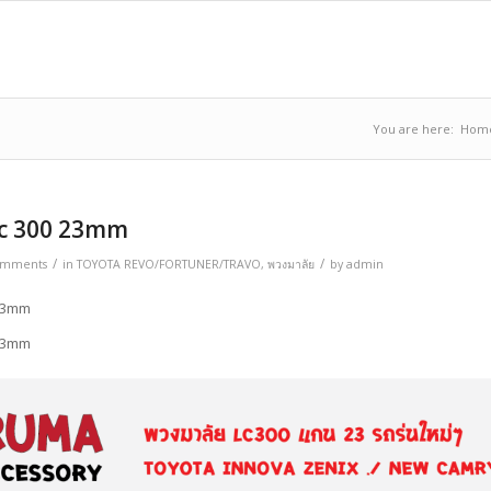
You are here:
Hom
lc 300 23mm
/
/
omments
in
TOYOTA REVO/FORTUNER/TRAVO
,
พวงมาลัย
by
admin
 23mm
 23mm