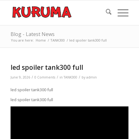
Blog - Latest News
You are here:
Home
/
TANK300
/
led spoiler tank300 full
led spoiler tank300 full
/
/
/
June 9, 2026
0 Comments
in
TANK300
by
admin
led spoiler tank300 full
led spoiler tank300 full