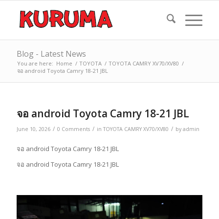
Blog - Latest News
You are here:
Home
/
TOYOTA
/
TOYOTA CAMRY XV70/XV80
/
จอ android Toyota Camry 18-21 JBL
จอ android Toyota Camry 18-21 JBL
/
/
/
June 10, 2026
0 Comments
in
TOYOTA CAMRY XV70/XV80
by
admin
จอ android Toyota Camry 18-21 JBL
จอ android Toyota Camry 18-21 JBL