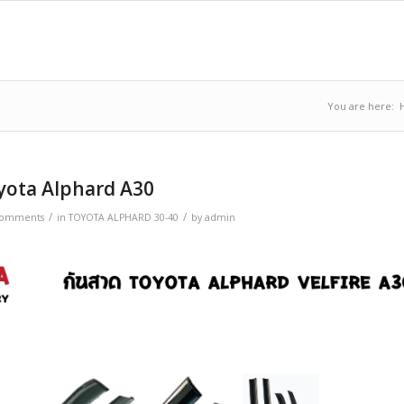
You are here:
yota Alphard A30
/
/
Comments
in
TOYOTA ALPHARD 30-40
by
admin