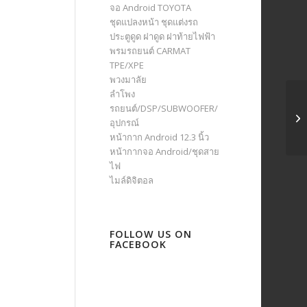
จอ Android TOYOTA
ชุดแปลงหน้า ชุดแต่งรถ
ประตูดูด ฝาดูด ฝาท้ายไฟฟ้า
พรมรถยนต์ CARMAT
TPE/XPE
พวงมาลัย
ลำโพง
รถยนต์/DSP/SUBWOOFER/
อุปกรณ์
หน้ากาก Android 12.3 นิ้ว
หน้ากากจอ Android/ชุดสาย
ไฟ
ไมล์ดิจิตอล
FOLLOW US ON
FACEBOOK