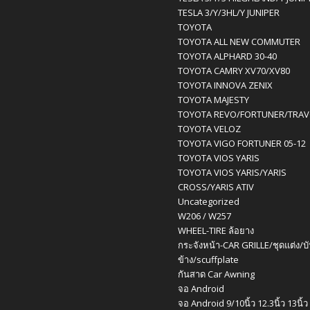
TESLA 3/Y/3HL/Y JUNIPER
TOYOTA
TOYOTA ALL NEW COMMUTER
TOYOTA ALPHARD 30-40
TOYOTA CAMRY XV70/XV80
TOYOTA INNOVA ZENIX
TOYOTA MAJESTY
TOYOTA REVO/FORTUNER/TRA
TOYOTA VELOZ
TOYOTA VIGO FORTUNER 05-12
TOYOTA VIOS YARIS
TOYOTA VIOS YARIS/YARIS
CROSS/YARIS ATIV
Uncategorized
W206 / W257
WHEEL-TIRE ล้อยาง
กระจังหน้า-CAR GRILLE/ชุดแต่ง/บ
ข้าง/scuffplate
กันสาด Car Awning
จอ Android
จอ Android 9/10นิ้ว 12.3นิ้ว 13นิ้ว