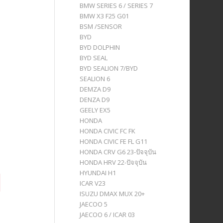
BMW SERIES 6 / SERIES 7
BMW X3 F25 G01
BSM /SENSOR
BYD
BYD DOLPHIN
BYD SEAL
BYD SEALION 7/BYD
SEALION 6
DEMZA D9
DENZA D9
GEELY EX5
HONDA
HONDA CIVIC FC FK
HONDA CIVIC FE FL G11
HONDA CRV G6 23-ปัจจุบัน
HONDA HRV 22-ปัจจุบัน
HYUNDAI H1
ICAR V23
ISUZU DMAX MUX 20+
JAECOO 5
JAECOO 6 / ICAR 03