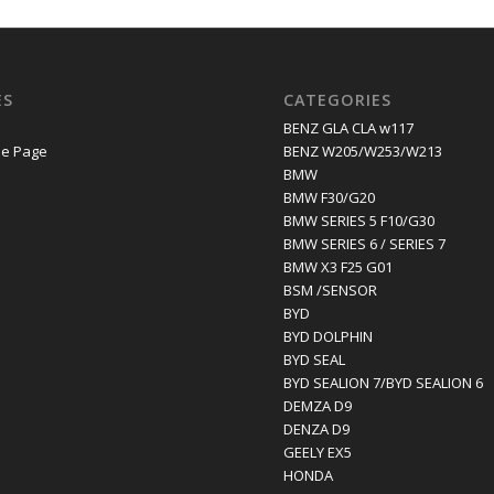
ES
CATEGORIES
E
BENZ GLA CLA w117
e Page
BENZ W205/W253/W213
BMW
BMW F30/G20
BMW SERIES 5 F10/G30
BMW SERIES 6 / SERIES 7
BMW X3 F25 G01
BSM /SENSOR
BYD
BYD DOLPHIN
BYD SEAL
BYD SEALION 7/BYD SEALION 6
DEMZA D9
DENZA D9
GEELY EX5
HONDA