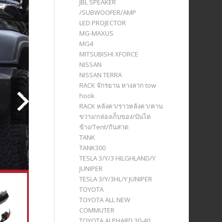
JBL SPEAKER
/SUBWOOFER/AMP
LED PROJECTOR
MG-MAXUS
MG4
MITSUBISHI XFORCE
NISSAN
NISSAN TERRA
RACK จักรยาน หางลาก tow
hook
RACK หลังคา/ราวหลังคา/คาน
ขวาง/กล่องเก็บของ/บันได
ข้าง/Tent/กันสาด
TANK
TANK300
TESLA 3/Y/3 HILGHLAND/Y
JUNIPER
TESLA 3/Y/3HL/Y JUNIPER
TOYOTA
TOYOTA ALL NEW
COMMUTER
TOYOTA ALPHARD 30-40