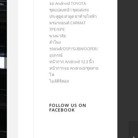
จอ Android TOYOTA
ชุดแปลงหน้า ชุดแต่งรถ
ประตูดูด ฝาดูด ฝาท้ายไฟฟ้า
พรมรถยนต์ CARMAT
TPE/XPE
พวงมาลัย
ลำโพง
รถยนต์/DSP/SUBWOOFER/
อุปกรณ์
หน้ากาก Android 12.3 นิ้ว
หน้ากากจอ Android/ชุดสาย
ไฟ
ไมล์ดิจิตอล
FOLLOW US ON
FACEBOOK