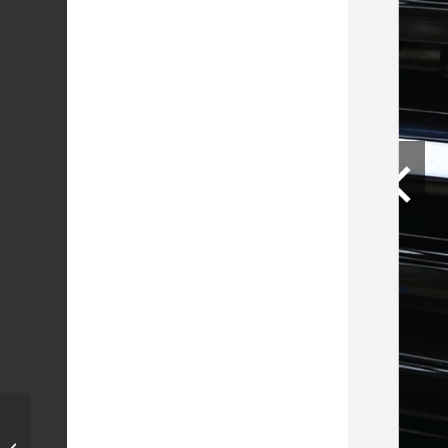
w205 /x253 c class glc
module ไฟ 3สีเป็น 64 สี