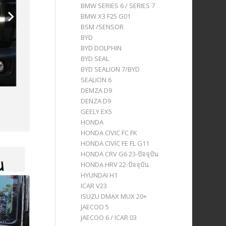
BMW SERIES 6 / SERIES 7
BMW X3 F25 G01
BSM /SENSOR
BYD
BYD DOLPHIN
BYD SEAL
BYD SEALION 7/BYD
SEALION 6
DEMZA D9
DENZA D9
GEELY EX5
HONDA
HONDA CIVIC FC FK
HONDA CIVIC FE FL G11
HONDA CRV G6 23-ปัจจุบัน
HONDA HRV 22-ปัจจุบัน
HYUNDAI H1
ICAR V23
ISUZU DMAX MUX 20+
JAECOO 5
JAECOO 6 / ICAR 03