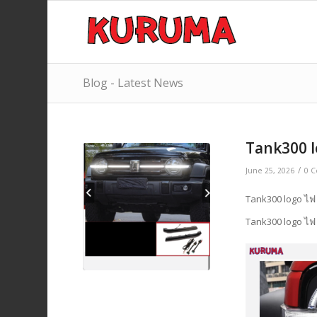
Blog - Latest News
Tank300 l
/
June 25, 2026
0 
Tank300 logo ไฟ
Tank300 logo ไฟ