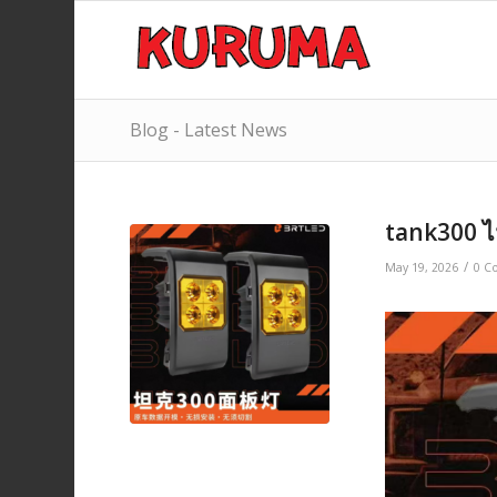
Blog - Latest News
tank300 ไ
/
May 19, 2026
0 C