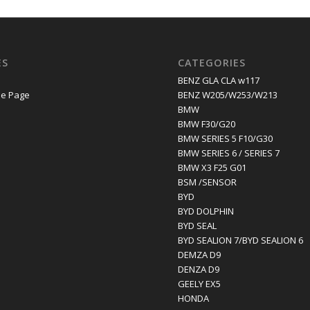
ES
CATEGORIES
E
BENZ GLA CLA w117
e Page
BENZ W205/W253/W213
BMW
BMW F30/G20
BMW SERIES 5 F10/G30
BMW SERIES 6 / SERIES 7
BMW X3 F25 G01
BSM /SENSOR
BYD
BYD DOLPHIN
BYD SEAL
BYD SEALION 7/BYD SEALION 6
DEMZA D9
DENZA D9
GEELY EX5
HONDA