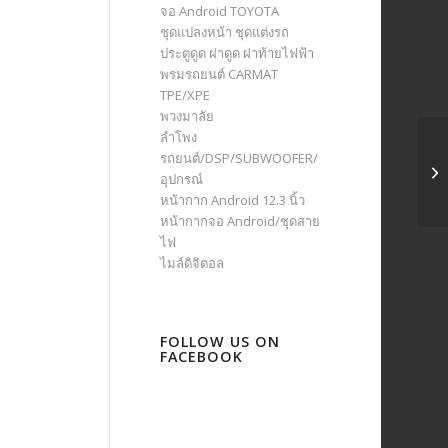
จอ Android TOYOTA
ชุดแปลงหน้า ชุดแต่งรถ
ประตูดูด ฝาดูด ฝาท้ายไฟฟ้า
พรมรถยนต์ CARMAT
TPE/XPE
พวงมาลัย
ลำโพง
รถยนต์/DSP/SUBWOOFER/
อุปกรณ์
หน้ากาก Android 12.3 นิ้ว
หน้ากากจอ Android/ชุดสาย
ไฟ
ไมล์ดิจิตอล
FOLLOW US ON
FACEBOOK