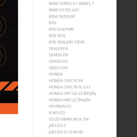
BMW SERIES 6 / SERIES 7
BMW X3 F25 G01
BSM /SENSOR
BYD
BYD DOLPHIN
BYD SEAL
BYD SEALION 7/BYD
SEALION 6
DEMZA D9
DENZA D9
GEELY EX5
HONDA
HONDA CIVIC FC FK
HONDA CIVIC FE FL G11
HONDA CRV G6 23-ปัจจุบัน
HONDA HRV 22-ปัจจุบัน
HYUNDAI H1
ICAR V23
ISUZU DMAX MUX 20+
JAECOO 5
JAECOO 6 / ICAR 03