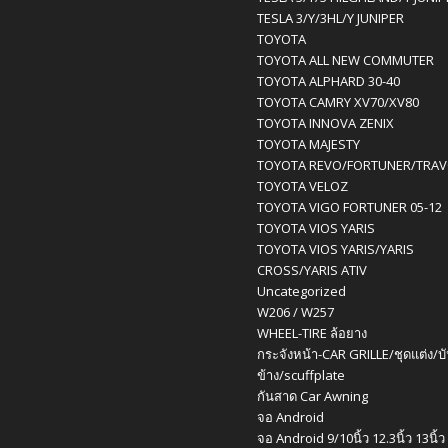
TESLA 3/Y/3HL/Y JUNIPER
TOYOTA
TOYOTA ALL NEW COMMUTER
TOYOTA ALPHARD 30-40
TOYOTA CAMRY XV70/XV80
TOYOTA INNOVA ZENIX
TOYOTA MAJESTY
TOYOTA REVO/FORTUNER/TRA
TOYOTA VELOZ
TOYOTA VIGO FORTUNER 05-12
TOYOTA VIOS YARIS
TOYOTA VIOS YARIS/YARIS
CROSS/YARIS ATIV
Uncategorized
W206 / W257
WHEEL-TIRE ล้อยาง
กระจังหน้า-CAR GRILLE/ชุดแต่ง/บ
ข้าง/scuffplate
กันสาด Car Awning
จอ Android
จอ Android 9/10นิ้ว 12.3นิ้ว 13นิ้ว