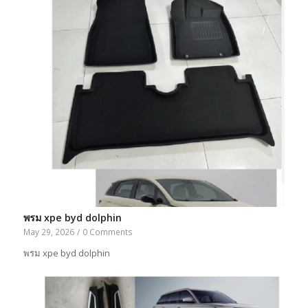
พรม xpe byd dolphin
May 29, 2026
/
0 Comments
พรม xpe byd dolphin