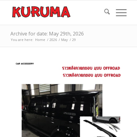
Archive for date: May 29th, 2026
You are here:
Home
/
2026
/
May
/
29