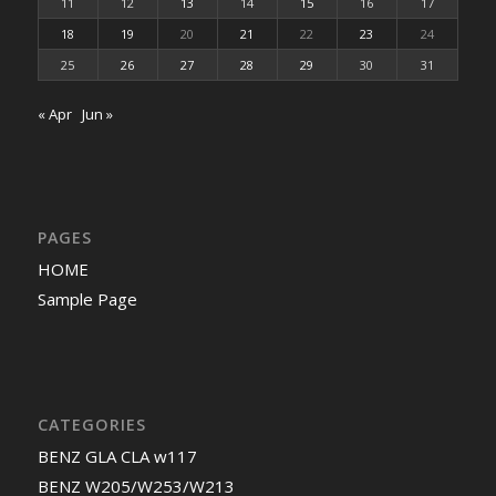
11
12
13
14
15
16
17
18
19
20
21
22
23
24
25
26
27
28
29
30
31
« Apr
Jun »
PAGES
HOME
Sample Page
CATEGORIES
BENZ GLA CLA w117
BENZ W205/W253/W213