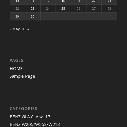
15
16
17
18
19
20
21
22
23
24
25
26
27
28
29
30
« May
Jul »
PAGES
HOME
Sample Page
CATEGORIES
BENZ GLA CLA w117
BENZ W205/W253/W213