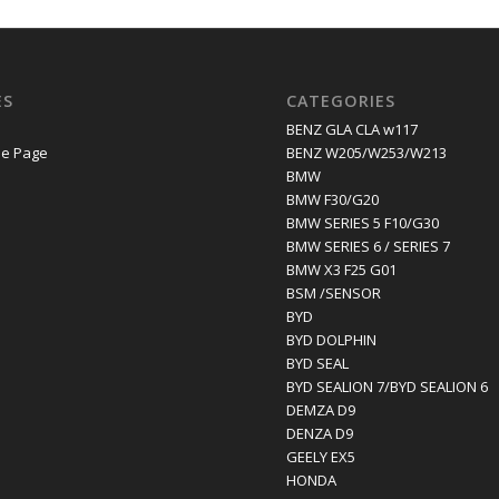
ES
CATEGORIES
E
BENZ GLA CLA w117
e Page
BENZ W205/W253/W213
BMW
BMW F30/G20
BMW SERIES 5 F10/G30
BMW SERIES 6 / SERIES 7
BMW X3 F25 G01
BSM /SENSOR
BYD
BYD DOLPHIN
BYD SEAL
BYD SEALION 7/BYD SEALION 6
DEMZA D9
DENZA D9
GEELY EX5
HONDA