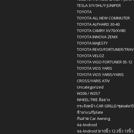
TESLA 3/Y/3HL/Y JUNIPER
TOYOTA
TOYOTA ALL NEW COMMUTER
TOYOTA ALPHARD 30-40
TOYOTA CAMRY XV70/XV80
TOYOTA INNOVA ZENIX
TOYOTA MAJESTY
TOYOTA REVO/FORTUNER/TRA
TOYOTA VELOZ
TOYOTA VIGO FORTUNER 05-12
TOYOTA VIOS YARIS
TOYOTA VIOS YARIS/YARIS
CROSS/YARIS ATIV
Uncategorized
W206 / W257
WHEEL-TIRE ล้อยาง
กระจังหน้า-CAR GRILLE/ชุดแต่ง/บ
ข้าง/scuffplate
กันสาด Car Awning
จอ Android
จอ Android 9/10นิ้ว 12.3นิ้ว 13นิ้ว