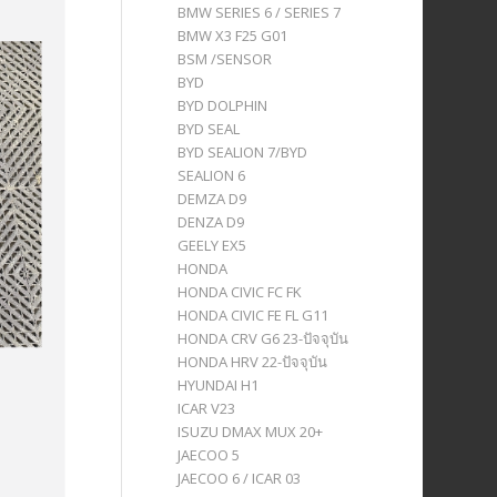
BMW SERIES 6 / SERIES 7
BMW X3 F25 G01
BSM /SENSOR
BYD
BYD DOLPHIN
BYD SEAL
BYD SEALION 7/BYD
SEALION 6
DEMZA D9
DENZA D9
GEELY EX5
HONDA
HONDA CIVIC FC FK
HONDA CIVIC FE FL G11
HONDA CRV G6 23-ปัจจุบัน
HONDA HRV 22-ปัจจุบัน
HYUNDAI H1
ICAR V23
ISUZU DMAX MUX 20+
JAECOO 5
JAECOO 6 / ICAR 03