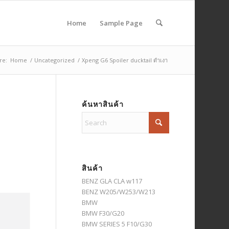
Home
Sample Page
re:
Home
/
Uncategorized
/
Xpeng G6 Spoiler ducktail ดำเงา
ค้นหาสินค้า
สินค้า
BENZ GLA CLA w117
BENZ W205/W253/W213
BMW
BMW F30/G20
BMW SERIES 5 F10/G30