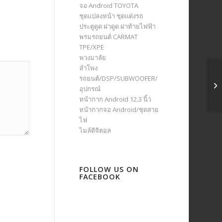
จอ Android TOYOTA
ชุดแปลงหน้า ชุดแต่งรถ
ประตูดูด ฝาดูด ฝาท้ายไฟฟ้า
พรมรถยนต์ CARMAT
TPE/XPE
พวงมาลัย
ลำโพง
รถยนต์/DSP/SUBWOOFER/
อุปกรณ์
หน้ากาก Android 12.3 นิ้ว
หน้ากากจอ Android/ชุดสาย
ไฟ
ไมล์ดิจิตอล
FOLLOW US ON
FACEBOOK